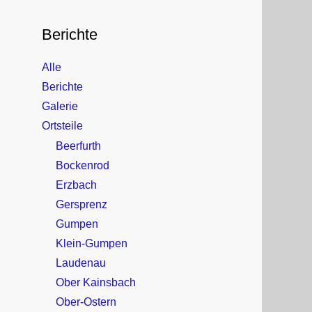
c
h
Berichte
e
n
Alle
n
a
Berichte
c
Galerie
h
Ortsteile
:
Beerfurth
Bockenrod
Erzbach
Gersprenz
Gumpen
Klein-Gumpen
Laudenau
Ober Kainsbach
Ober-Ostern