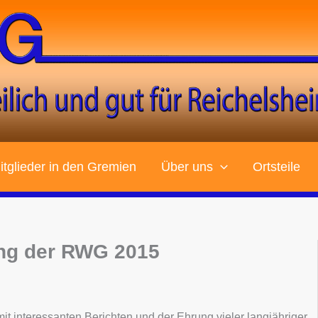
tglieder in den Gremien
Über uns
Ortsteile
ng der RWG 2015
 interessanten Berichten und der Ehrung vieler langjähriger