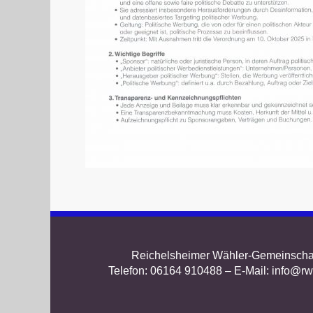
Reichelsheimer Wähler-Gemeinschaft
Telefon: 06164 910488 – E-Mail: info@rw