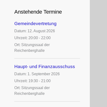
c
h
Anstehende Termine
e
n
Gemeindevertretung
n
a
Datum:
12. August 2026
c
Uhrzeit:
20:00 - 22:00
h
Ort:
Sitzungssaal der
:
Reichenberghalle
Haupt- und Finanzausschuss
Datum:
1. September 2026
Uhrzeit:
19:30 - 21:00
Ort:
Sitzungssaal der
Reichenberghalle