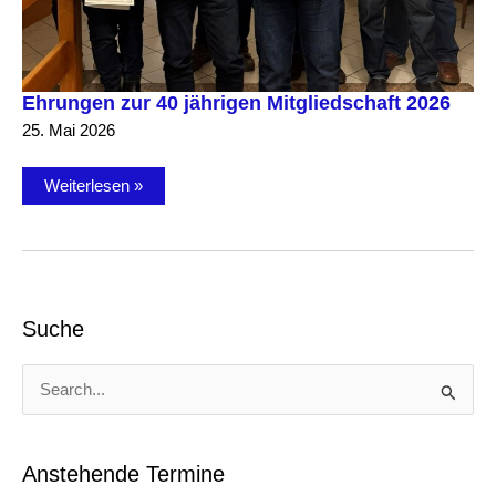
Ehrungen zur 40 jährigen Mitgliedschaft 2026
25. Mai 2026
Ehrungen
Weiterlesen »
zur
40
jährigen
Mitgliedschaft
2026
Suche
S
u
c
h
e
Anstehende Termine
n