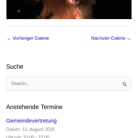
←
Vorheriger Galerie
Nächster Galerie
→
Suche
S
u
c
h
e
Anstehende Termine
n
n
Gemeindevertretung
a
Datum:
12. August 2026
c
Uhrzeit:
20:00 - 22:00
h