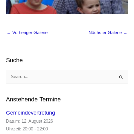
←
Vorheriger Galerie
Nächster Galerie
→
Suche
S
u
c
h
e
Anstehende Termine
n
n
Gemeindevertretung
a
Datum:
12. August 2026
c
Uhrzeit:
20:00 - 22:00
h