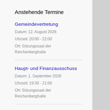
c
h
Anstehende Termine
e
n
Gemeindevertretung
n
a
Datum:
12. August 2026
c
Uhrzeit:
20:00 - 22:00
h
Ort:
Sitzungssaal der
:
Reichenberghalle
Haupt- und Finanzausschuss
Datum:
1. September 2026
Uhrzeit:
19:30 - 21:00
Ort:
Sitzungssaal der
Reichenberghalle