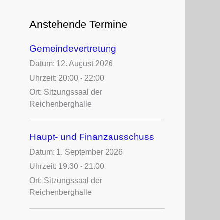
c
h
Anstehende Termine
e
n
Gemeindevertretung
n
a
Datum:
12. August 2026
c
Uhrzeit:
20:00 - 22:00
h
Ort:
Sitzungssaal der
:
Reichenberghalle
Haupt- und Finanzausschuss
Datum:
1. September 2026
Uhrzeit:
19:30 - 21:00
Ort:
Sitzungssaal der
Reichenberghalle