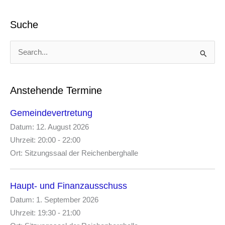
Suche
S
u
c
h
e
Anstehende Termine
n
n
Gemeindevertretung
a
Datum:
12. August 2026
c
Uhrzeit:
20:00 - 22:00
h
:
Ort:
Sitzungssaal der Reichenberghalle
Haupt- und Finanzausschuss
Datum:
1. September 2026
Uhrzeit:
19:30 - 21:00