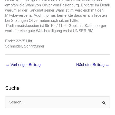
Heinz Kaffenberger sprach das Thema BGM-Wahl an und
empfahl die Wahl von Oliver von Falkenburg. Erklärte im Detail
warum er der Kandidat seiner Wahl ist im Vergleich mit den
Mitwbewerbern. Auch thomas bemerkte dass er am liebsten
bei Sitzungen Oliver neben sich sitzen hätte.
Podiumsdiskussion ist für 10. / 11. 6. Geplant. Kaffenberger
warb für eine gute Wahlbeteiligung es ist UNSER BM
Ende: 22:25 Uhr
Schneider, Schriftführer
←
Vorheriger Beitrag
Nächster Beitrag
→
Suche
S
u
c
h