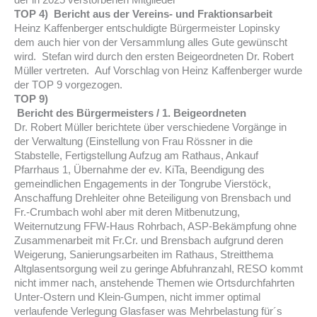
der in 2025 verstorbenen Mitglieder
TOP 4) Bericht aus der Vereins- und Fraktionsarbeit
Heinz Kaffenberger entschuldigte Bürgermeister Lopinsky
dem auch hier von der Versammlung alles Gute gewünscht
wird. Stefan wird durch den ersten Beigeordneten Dr. Robert
Müller vertreten. Auf Vorschlag von Heinz Kaffenberger wurde
der TOP 9 vorgezogen.
TOP 9)
Bericht des Bürgermeisters / 1. Beigeordneten
Dr. Robert Müller berichtete über verschiedene Vorgänge in
der Verwaltung (Einstellung von Frau Rössner in die
Stabstelle, Fertigstellung Aufzug am Rathaus, Ankauf
Pfarrhaus 1, Übernahme der ev. KiTa, Beendigung des
gemeindlichen Engagements in der Tongrube Vierstöck,
Anschaffung Drehleiter ohne Beteiligung von Brensbach und
Fr.-Crumbach wohl aber mit deren Mitbenutzung,
Weiternutzung FFW-Haus Rohrbach, ASP-Bekämpfung ohne
Zusammenarbeit mit Fr.Cr. und Brensbach aufgrund deren
Weigerung, Sanierungsarbeiten im Rathaus, Streitthema
Altglasentsorgung weil zu geringe Abfuhranzahl, RESO kommt
nicht immer nach, anstehende Themen wie Ortsdurchfahrten
Unter-Ostern und Klein-Gumpen, nicht immer optimal
verlaufende Verlegung Glasfaser was Mehrbelastung für´s