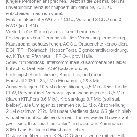
jüngere Personen ansprechen. Jetzt ist die Zeit mal bei uns
unverbindlich reinzuschnuppern um dann bis 2031 zu
entscheiden mach ich vomit.
Fraktion aktuell 9 RWG zu 7 CDU, Vorstand 3 CDU und 3
RWG (incl. BM)
Weiterhin Ausführung zu diversen Themen wie
Feldwegeausbau, Personalsituation Verwaltung, erneuerung
Katastrophenschutzsirenen, AGGL, Ortsgerichte konsolidiert,
DGH/FFH Rohrbach, HessenForst, Eigenkontrollverordnung,
ev. KiTa und Pfarrhaus i, FF O-K prov Halle,
Schwimmbadkiosk, Interkommunale Zusammenarbeit leider
kritisch s. Drehleiter, ASP Kadaversuche,
Ordnungsbehördenbezirk, Bürgerbus, und mehr.
Haushalt 2026 – 25,7 Mio Einnahmen, 28,8 Mio
Auswendungen, 10,5 Mio Investitionen, 3,5 Mio alleine für die
FFW, Personal incl. Versorgungsaufwendungen ca. 8,5 Mio
(davon KiTaPers 3,6 Mio,), Kreisumlage 8,7 Mio (soll stabil
bleiben), alle Umlagen zusammen ca. 11 Mio, Abschreibung
2,1Mio (sinnvoll???). Mit unser Verdienst dass GS gleich blieb
wird aber nicht so bleiben können. Immer wieder Hinweis auf
„wer bestellt soll auch bezahlen“ und dass den Kommunen
30Mrd aus Berlin und Wiesbaden fehlen.
Diskussion über ehem. KiGa O.Ostern > wurde mit viel Hilfe