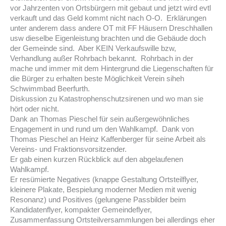
vor Jahrzenten von Ortsbürgern mit gebaut und jetzt wird evtl
verkauft und das Geld kommt nicht nach O-O. Erklärungen
unter anderem dass andere OT mit FF Häusern Dreschhallen
usw dieselbe Eigenleistung brachten und die Gebäude doch
der Gemeinde sind. Aber KEIN Verkaufswille bzw,
Verhandlung außer Rohrbach bekannt. Rohrbach in der
mache und immer mit dem Hintergrund die Liegenschaften für
die Bürger zu erhalten beste Möglichkeit Verein siheh
Schwimmbad Beerfurth.
Diskussion zu Katastrophenschutzsirenen und wo man sie
hört oder nicht.
Dank an Thomas Pieschel für sein außergewöhnliches
Engagement in und rund um den Wahlkampf. Dank von
Thomas Pieschel an Heinz Kaffenberger für seine Arbeit als
Vereins- und Fraktionsvorsitzender.
Er gab einen kurzen Rückblick auf den abgelaufenen
Wahlkampf.
Er resümierte Negatives (knappe Gestaltung Ortsteilflyer,
kleinere Plakate, Bespielung moderner Medien mit wenig
Resonanz) und Positives (gelungene Passbilder beim
Kandidatenflyer, kompakter Gemeindeflyer,
Zusammenfassung Ortsteilversammlungen bei allerdings eher