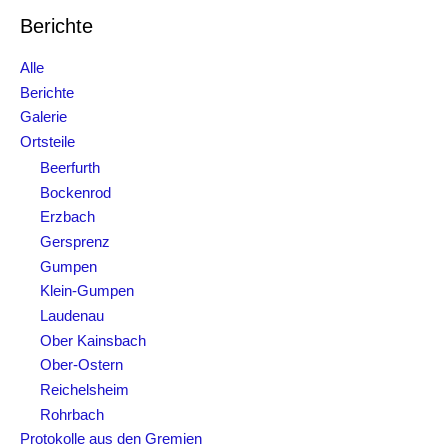
e
Berichte
n
n
Alle
a
Berichte
c
Galerie
h
Ortsteile
:
Beerfurth
Bockenrod
Erzbach
Gersprenz
Gumpen
Klein-Gumpen
Laudenau
Ober Kainsbach
Ober-Ostern
Reichelsheim
Rohrbach
Protokolle aus den Gremien