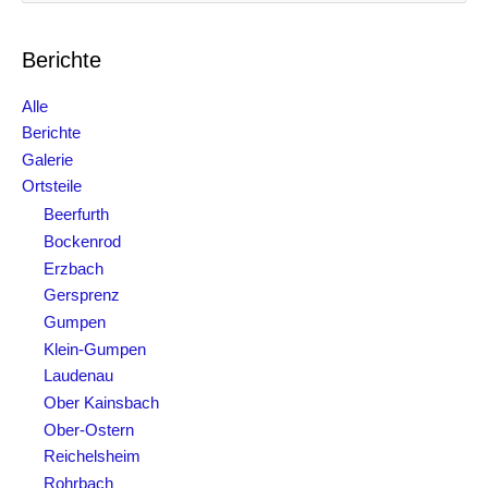
c
h
e
Berichte
n
n
Alle
a
Berichte
c
Galerie
h
Ortsteile
:
Beerfurth
Bockenrod
Erzbach
Gersprenz
Gumpen
Klein-Gumpen
Laudenau
Ober Kainsbach
Ober-Ostern
Reichelsheim
Rohrbach