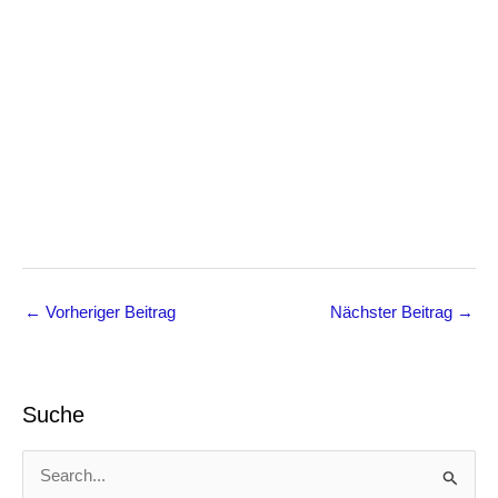
←
Vorheriger Beitrag
Nächster Beitrag
→
Suche
S
u