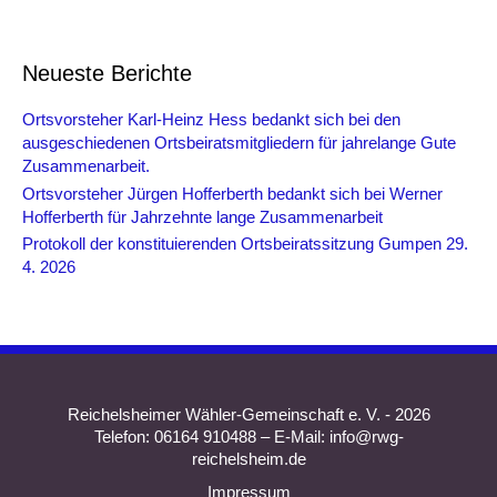
Neueste Berichte
Ortsvorsteher Karl-Heinz Hess bedankt sich bei den
ausgeschiedenen Ortsbeiratsmitgliedern für jahrelange Gute
Zusammenarbeit.
Ortsvorsteher Jürgen Hofferberth bedankt sich bei Werner
Hofferberth für Jahrzehnte lange Zusammenarbeit
Protokoll der konstituierenden Ortsbeiratssitzung Gumpen 29.
4. 2026
Reichelsheimer Wähler-Gemeinschaft e. V. - 2026
Telefon: 06164 910488 – E-Mail: info@rwg-
reichelsheim.de
Impressum