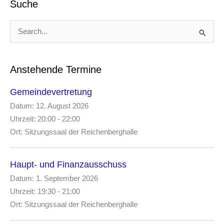
Suche
S
u
c
h
e
Anstehende Termine
n
n
Gemeindevertretung
a
Datum:
12. August 2026
c
Uhrzeit:
20:00 - 22:00
h
:
Ort:
Sitzungssaal der Reichenberghalle
Haupt- und Finanzausschuss
Datum:
1. September 2026
Uhrzeit:
19:30 - 21:00
Ort:
Sitzungssaal der Reichenberghalle