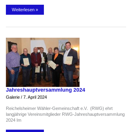
Gelungene
Weiterlesen »
Umgestaltung
des
Bolzplatzes
Jahreshauptversammlung 2024
Galerie
/
7. April 2024
Reichelsheimer Wähler-Gemeinschaft e.V. (RWG) ehrt
langjährige Vereinsmitglieder RWG-Jahreshauptversammlung
2024 Im