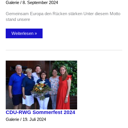
Galerie
/
8. September 2024
Gemeinsam Europa den Rücken stärken Unter diesem Motto
stand unsere
Michelsmarkt
Weiterlesen »
2024
CDU-RWG Sommerfest 2024
Galerie
/
19. Juli 2024