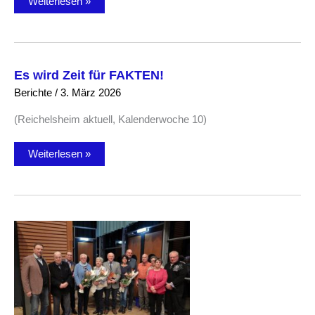
Fakten
Weiterlesen »
–
Zum
Windpark
Morsberg
Es wird Zeit für FAKTEN!
Berichte
/
3. März 2026
(Reichelsheim aktuell, Kalenderwoche 10)
Es
Weiterlesen »
wird
Zeit
für
FAKTEN!