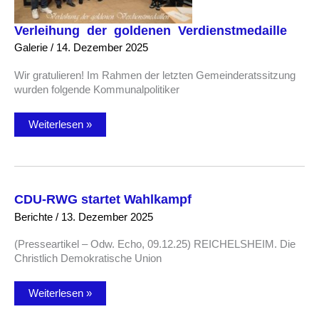
Verleihung der goldenen Verdienstmedaille
Galerie
/
14. Dezember 2025
Wir gratulieren! Im Rahmen der letzten Gemeinderatssitzung
wurden folgende Kommunalpolitiker
Verleihung
Weiterlesen »
der
goldenen
Verdienstmedaille
CDU-RWG startet Wahlkampf
Berichte
/
13. Dezember 2025
(Presseartikel – Odw. Echo, 09.12.25) REICHELSHEIM. Die
Christlich Demokratische Union
CDU-
Weiterlesen »
RWG
startet