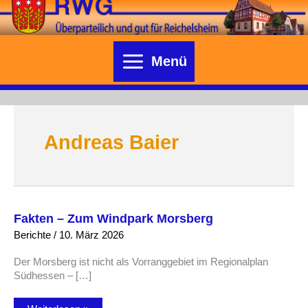
Zum
Inhalt
springen
Menü
Andreas Baier
Fakten – Zum Windpark Morsberg
Berichte
/
10. März 2026
Der Morsberg ist nicht als Vorranggebiet im Regionalplan
Südhessen – […]